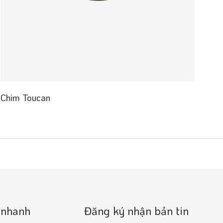
Chim Toucan
Ka
 nhanh
Đăng ký nhận bản tin