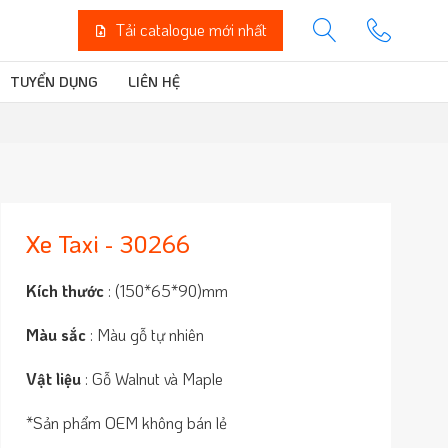
Tải catalogue mới nhất
TUYỂN DỤNG
LIÊN HỆ
Xe Taxi - 30266
Kích thước
: (150*65*90)mm
Màu sắc
: Màu gỗ tự nhiên
Vật liệu
: Gỗ Walnut và Maple
*Sản phẩm OEM không bán lẻ