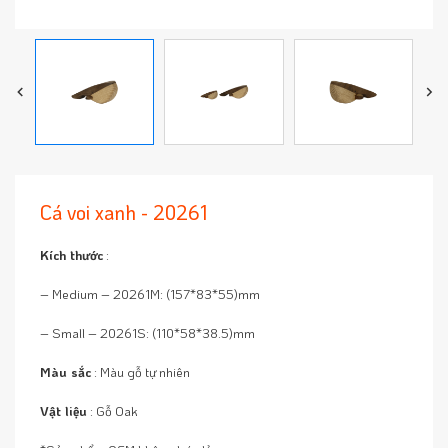
Cá voi xanh - 20261
Kích thước
:
– Medium – 20261M: (157*83*55)mm
– Small – 20261S: (110*58*38.5)mm
Màu sắc
: Màu gỗ tự nhiên
Vật liệu
: Gỗ Oak