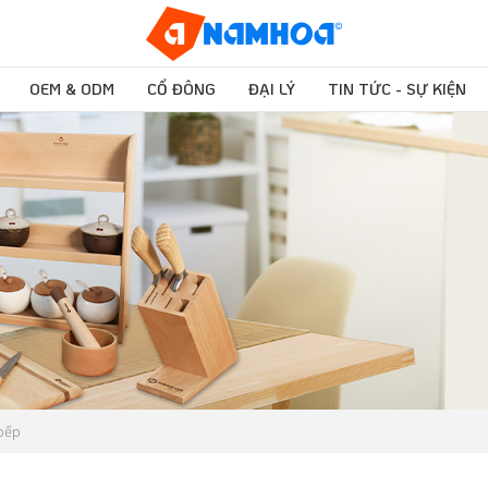
OEM & ODM
CỔ ĐÔNG
ĐẠI LÝ
TIN TỨC - SỰ KIỆN
bếp