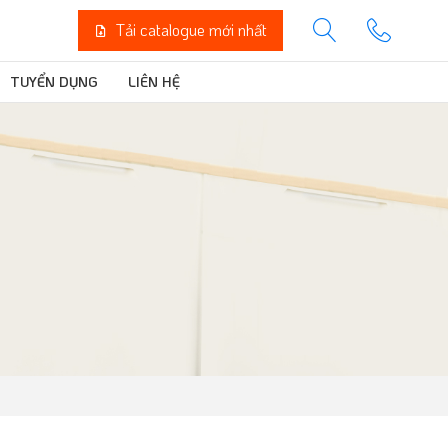
Tải catalogue mới nhất
TUYỂN DỤNG
LIÊN HỆ