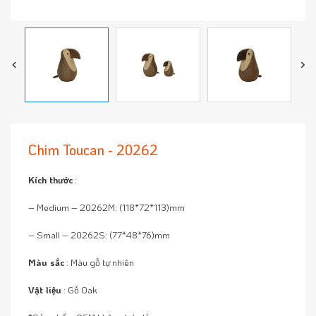
Chim Toucan - 20262
Kích thước
:
– Medium – 20262M: (118*72*113)mm
– Small – 20262S: (77*48*76)mm
Màu sắc
: Màu gỗ tự nhiên
Vật liệu
: Gỗ Oak