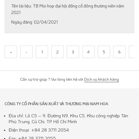
TB Moi hop đại hội đồng cổ đông thường niên năm
2021
02/04/2021
«
‹
1
2
3
4
5
6
7
Cần sự trợ giúp ? Vui lòng liên hệ với
Dịch vụ khách hàng
CÔNG TY CỔ PHẦN SẢN XUẤT VÀ THƯƠNG MẠI NAM HOA
Địa chỉ: Lô C5 – 9, Đường N9, Khu C5, Khu công nghiệp Tân
Phú Trung, Củ Chi, TP. Hồ Chí Minh
Điện thoại: +84 28 3711 2054
Fax: +84 28 3711 2055