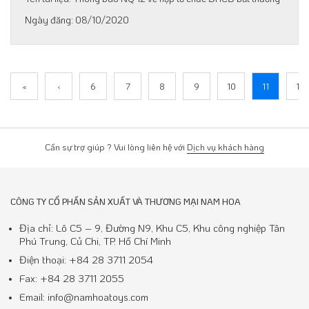
08/10/2020
«
‹
6
7
8
9
10
11
12
Cần sự trợ giúp ? Vui lòng liên hệ với
Dịch vụ khách hàng
CÔNG TY CỔ PHẦN SẢN XUẤT VÀ THƯƠNG MẠI NAM HOA
Địa chỉ: Lô C5 – 9, Đường N9, Khu C5, Khu công nghiệp Tân
Phú Trung, Củ Chi, TP. Hồ Chí Minh
Điện thoại: +84 28 3711 2054
Fax: +84 28 3711 2055
Email: info@namhoatoys.com