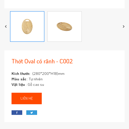
Thớt Oval có rãnh - C002
Kích thước
: (280*200*H18)mm
Màu sắc
: Tự nhiên
Vật liệu
: Gỗ cao su
LIÊN HỆ