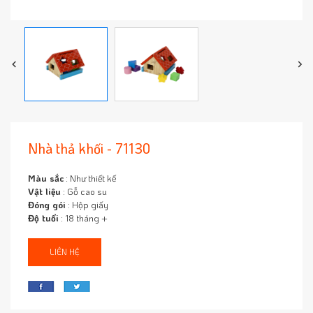
Nhà thả khối - 71130
Màu sắc
: Như thiết kế
Vật liệu
: Gỗ cao su
Đóng gói
: Hộp giấy
Độ tuổi
: 18 tháng +
LIÊN HỆ